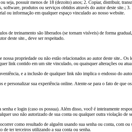
seja, possuir menos de 18 (dezoito) anos; 2. Copiar, distribuir, transmiti
 software, produtos ou serviços obtidos através do autor deste site.; 3. 
erial ou informação em qualquer espaço vinculado ao nosso website.
los de treinamento são liberados (se tornam visíveis) de forma gradual
or deste site., deve ser respeitado.
e nossa propriedade ou não estão relacionados ao autor deste site.. Os l
er link contido em um site vinculado, ou quaisquer alterações ou atuali
eniência, e a inclusão de qualquer link não implica o endosso do autor d
os e personalizar sua experiência online. Atente-se para o fato de que 
a senha e login (caso os possua). Além disso, você é inteiramente respo
ualquer uso não autorizado de sua conta ou qualquer outra violação de s
sa ocorrer como resultado de alguém usando sua senha ou conta, com ou
to de ter terceiros utilizando a sua conta ou senha.