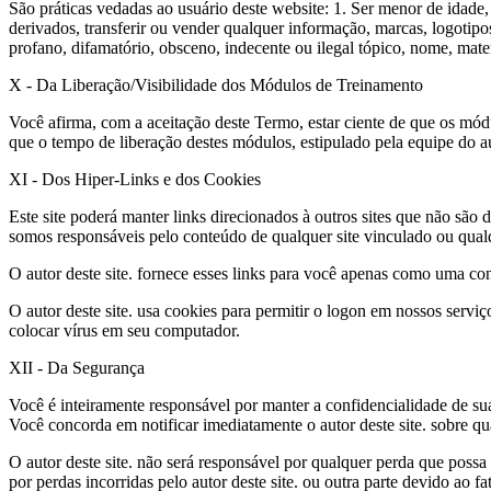
São práticas vedadas ao usuário deste website: 1. Ser menor de idade, ou 
derivados, transferir ou vender qualquer informação, marcas, logotipos,
profano, difamatório, obsceno, indecente ou ilegal tópico, nome, mat
X - Da Liberação/Visibilidade dos Módulos de Treinamento
Você afirma, com a aceitação deste Termo, estar ciente de que os módu
que o tempo de liberação destes módulos, estipulado pela equipe do aut
XI - Dos Hiper-Links e dos Cookies
Este site poderá manter links direcionados à outros sites que não são d
somos responsáveis pelo conteúdo de qualquer site vinculado ou qualqu
O autor deste site. fornece esses links para você apenas como uma conv
O autor deste site. usa cookies para permitir o logon em nossos serviç
colocar vírus em seu computador.
XII - Da Segurança
Você é inteiramente responsável por manter a confidencialidade de su
Você concorda em notificar imediatamente o autor deste site. sobre q
O autor deste site. não será responsável por qualquer perda que pos
por perdas incorridas pelo autor deste site. ou outra parte devido ao fa