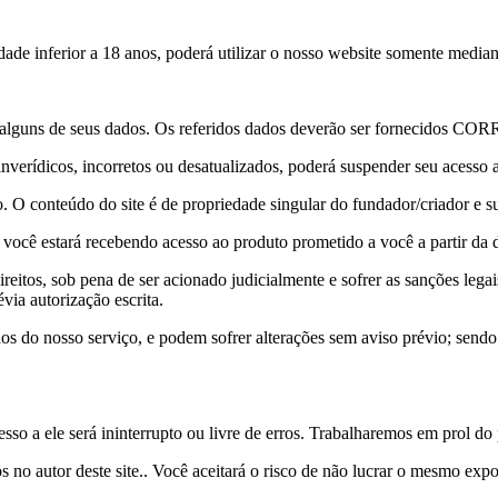
dade inferior a 18 anos, poderá utilizar o nosso website somente mediant
to de alguns de seus dados. Os referidos dados deverão ser fornecidos
 inverídicos, incorretos ou desatualizados, poderá suspender seu acesso
o. O conteúdo do site é de propriedade singular do fundador/criador e s
cê estará recebendo acesso ao produto prometido a você a partir da data
direitos, sob pena de ser acionado judicialmente e sofrer as sanções leg
ia autorização escrita.
os do nosso serviço, e podem sofrer alterações sem aviso prévio; send
sso a ele será ininterrupto ou livre de erros. Trabalharemos em prol d
o autor deste site.. Você aceitará o risco de não lucrar o mesmo expos