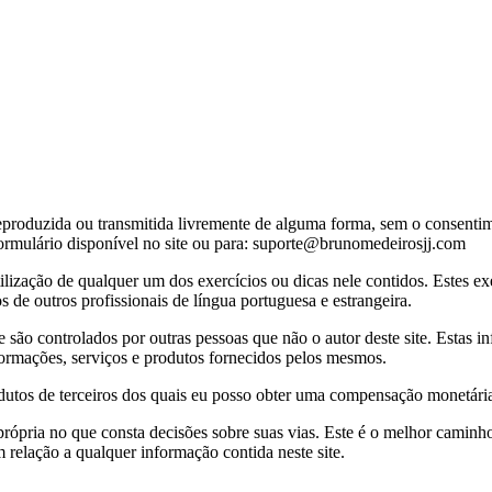
eproduzida ou transmitida livremente de alguma forma, sem o consentime
 formulário disponível no site ou para: suporte@brunomedeirosjj.com
utilização de qualquer um dos exercícios ou dicas nele contidos. Estes ex
 de outros profissionais de língua portuguesa e estrangeira.
e são controlados por outras pessoas que não o autor deste site. Estas in
informações, serviços e produtos fornecidos pelos mesmos.
rodutos de terceiros dos quais eu posso obter uma compensação monetár
própria no que consta decisões sobre suas vias. Este é o melhor caminh
 relação a qualquer informação contida neste site.