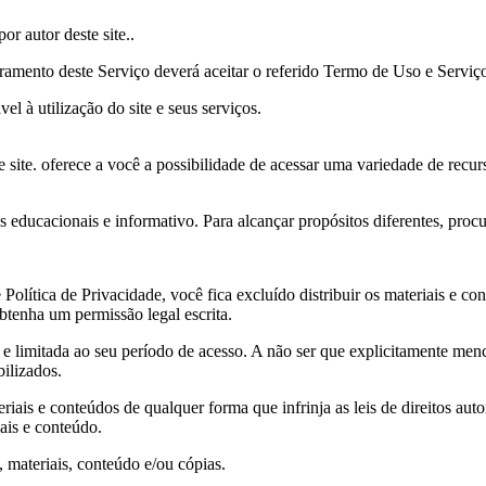
or autor deste site..
tramento deste Serviço deverá aceitar o referido Termo de Uso e Serviço
l à utilização do site e seus serviços.
e site. oferece a você a possibilidade de acessar uma variedade de recu
s educacionais e informativo. Para alcançar propósitos diferentes, procur
olítica de Privacidade, você fica excluído distribuir os materiais e co
obtenha um permissão legal escrita.
vel e limitada ao seu período de acesso. A não ser que explicitamente me
bilizados.
ais e conteúdos de qualquer forma que infrinja as leis de direitos autor
iais e conteúdo.
 materiais, conteúdo e/ou cópias.