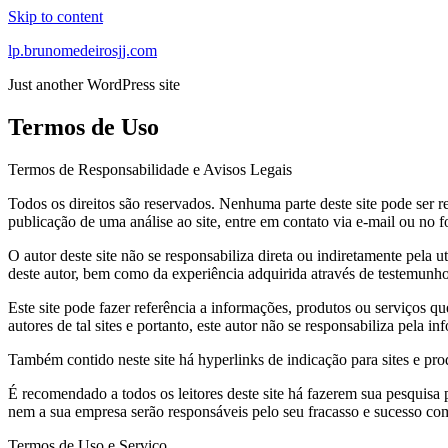
Skip to content
lp.brunomedeirosjj.com
Just another WordPress site
Termos de Uso
Termos de Responsabilidade e Avisos Legais
Todos os direitos são reservados. Nenhuma parte deste site pode ser r
publicação de uma análise ao site, entre em contato via e-mail ou no
O autor deste site não se responsabiliza direta ou indiretamente pela 
deste autor, bem como da experiência adquirida através de testemunhos
Este site pode fazer referência a informações, produtos ou serviços qu
autores de tal sites e portanto, este autor não se responsabiliza pela 
Também contido neste site há hyperlinks de indicação para sites e p
É recomendado a todos os leitores deste site há fazerem sua pesquisa 
nem a sua empresa serão responsáveis pelo seu fracasso e sucesso com
Termos de Uso e Serviço