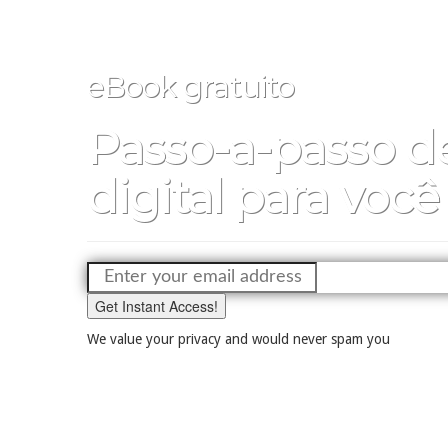
eBook gratuito
Passo-a-passo 
digital para voc
Get Instant Access!
We value your privacy and would never spam you