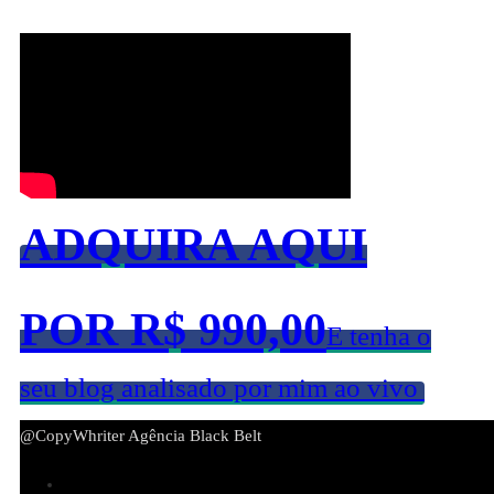
ADQUIRA AQUI
POR R$ 990,00
E tenha o
seu blog analisado por mim ao vivo
@CopyWhriter Agência Black Belt