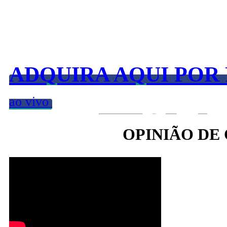
Você demorou para 
ADQUIRA AQUI POR R
QUE
Caso tenha gostado do BLUE B
ao vivo
OPINIÃO DE