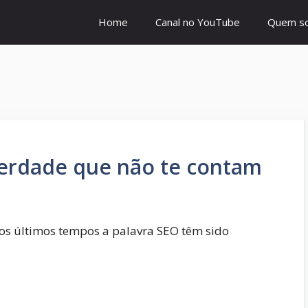
Home
Canal no YouTube
Quem so
 verdade que não te contam
nos últimos tempos a palavra SEO têm sido