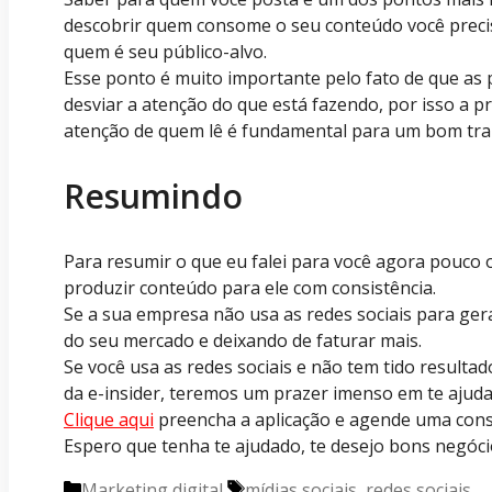
descobrir quem consome o seu conteúdo você precis
quem é seu público-alvo.
Esse ponto é muito importante pelo fato de que as 
desviar a atenção do que está fazendo, por isso a 
atenção de quem lê é fundamental para um bom trab
Resumindo
Para resumir o que eu falei para você agora pouco 
produzir conteúdo para ele com consistência.
Se a sua empresa não usa as redes sociais para ge
do seu mercado e deixando de faturar mais.
Se você usa as redes sociais e não tem tido resulta
da e-insider, teremos um prazer imenso em te ajuda
Clique aqui
preencha a aplicação e agende uma consu
Espero que tenha te ajudado, te desejo bons negóci
Categorias
Marketing digital
Tags
mídias sociais
,
redes sociais