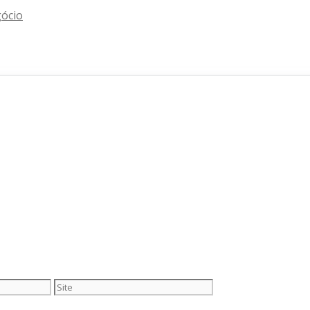
gócio
Site