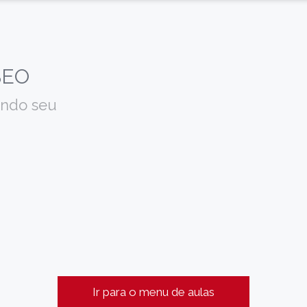
SEO
ando seu
Ir para o menu de aulas