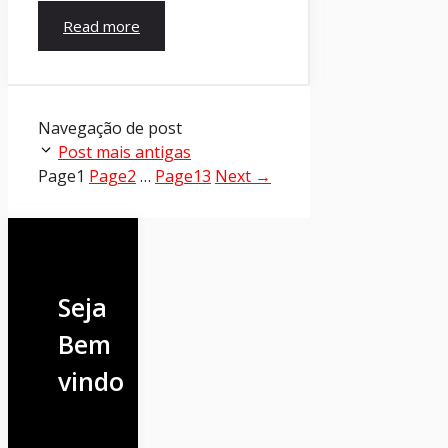
Read more
Navegação de post
Post mais antigas
Page
1
Page
2
…
Page
13
Next
→
Seja
Bem
vindo