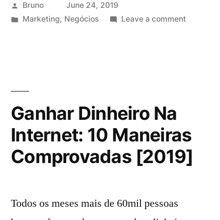
Posted
Bruno
June 24, 2019
by
Posted
on
Marketing
,
Negócios
Leave a comment
in
Como
ganhar
dinheiro
lendo
livros:
3
Ganhar Dinheiro Na
Estratégi
Internet: 10 Maneiras
que
funciona
Comprovadas [2019]
em
2019
Todos os meses mais de 60mil pessoas