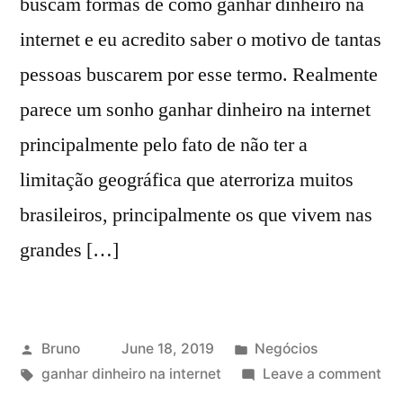
buscam formas de como ganhar dinheiro na
internet e eu acredito saber o motivo de tantas
pessoas buscarem por esse termo. Realmente
parece um sonho ganhar dinheiro na internet
principalmente pelo fato de não ter a
limitação geográfica que aterroriza muitos
brasileiros, principalmente os que vivem nas
grandes […]
Posted
Posted
Bruno
June 18, 2019
Negócios
by
Tags:
in
on
ganhar dinheiro na internet
Leave a comment
Ga