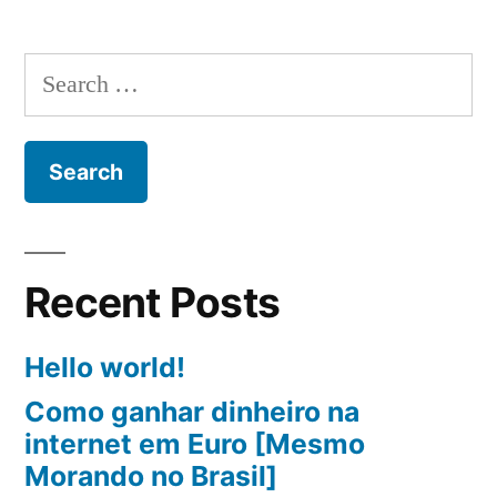
Din
Na
Search
Int
for:
10
Ma
Co
[20
Recent Posts
Hello world!
Como ganhar dinheiro na
internet em Euro [Mesmo
Morando no Brasil]