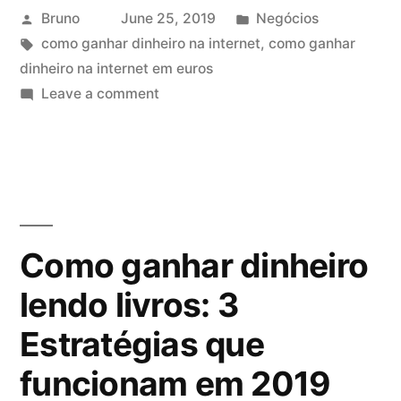
Posted
Posted
Bruno
June 25, 2019
Negócios
by
Tags:
in
como ganhar dinheiro na internet
,
como ganhar
dinheiro na internet em euros
on
Leave a comment
Como
ganhar
dinheiro
na
internet
em
Como ganhar dinheiro
Euro
lendo livros: 3
[Mesmo
Morando
Estratégias que
no
Brasil]
funcionam em 2019