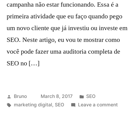
campanha não estar funcionando. Essa é a
primeira atividade que eu faço quando pego
um novo cliente que já investiu ou investe em
SEO. Neste artigo, eu vou te mostrar como
você pode fazer uma auditoria completa de
SEO no […]
Posted
Posted
Bruno
March 8, 2017
SEO
by
Tags:
in
on
marketing digital
,
SEO
Leave a comment
Como
fazer
uma