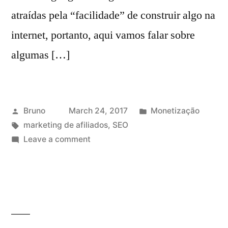
atraídas pela “facilidade” de construir algo na
internet, portanto, aqui vamos falar sobre
algumas […]
Posted
Posted
Bruno
March 24, 2017
Monetização
by
Tags:
in
marketing de afiliados
,
SEO
on
Leave a comment
Como
Montar
Um
Negócio
Digital
Do