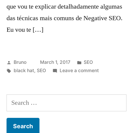
que vou te explicar detalhadamente algumas
das técnicas mais comuns de Negative SEO.
Eu vou te […]
Posted
Posted
Bruno
March 1, 2017
SEO
by
Tags:
in
on
black hat
,
SEO
Leave a comment
Negative
SEO:
O
Search
que
for:
é?
Como
fazer