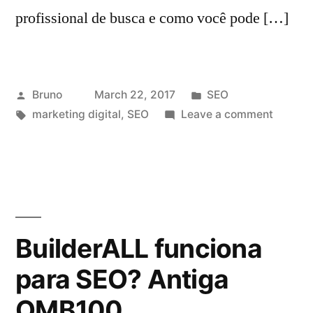
profissional de busca e como você pode […]
Posted
Posted
Bruno
March 22, 2017
SEO
by
Tags:
in
on
marketing digital
,
SEO
Leave a comment
Consult
SEO:
Torne-
se
um
especia
BuilderALL funciona
em
para SEO? Antiga
Google
Market
OMB100