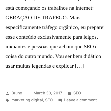
está começando os trabalhos na internet:
GERAÇÃO DE TRÁFEGO. Mais
especificamente tráfego orgânico, eu preparei
esse conteúdo exclusivamente para leigos,
iniciantes e pessoas que acham que SEO é
coisa do outro mundo. Vou ser bem didático
usar muitas legendas e explicar […]
Posted
Posted
Bruno
March 30, 2017
SEO
by
Tags:
in
on
marketing digital
,
SEO
Leave a comment
SEO