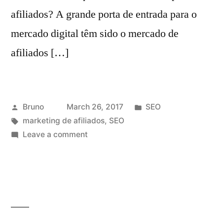
afiliados? A grande porta de entrada para o
mercado digital têm sido o mercado de
afiliados […]
Posted
Posted
Bruno
March 26, 2017
SEO
by
Tags:
in
marketing de afiliados
,
SEO
on
Leave a comment
SEO
para
afiliados