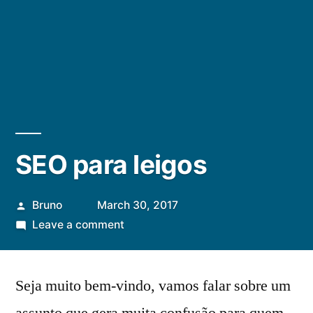
SEO para leigos
Posted
Bruno
March 30, 2017
by
on
Leave a comment
SEO
para
Seja muito bem-vindo, vamos falar sobre um
leigos