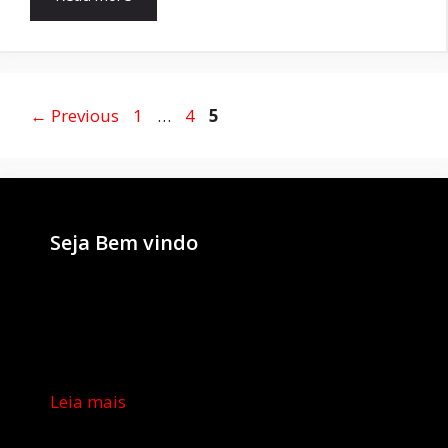
Page
Page
Page
←
Previous
1
…
4
5
Seja Bem vindo
Leia mais