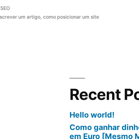
Posted
SEO
in
screver um artigo
,
como posicionar um site
Recent P
Hello world!
Como ganhar dinhe
em Euro [Mesmo 