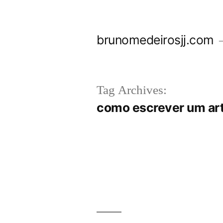
Skip
to
brunomedeirosjj.com
content
Tag Archives:
como escrever um ar