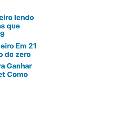
iro lendo
as que
19
eiro Em 21
o do zero
ra Ganhar
net Como