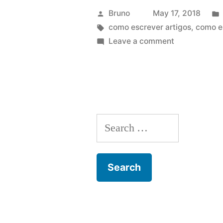
Posted
Bruno
May 17, 2018
by
Tags:
como escrever artigos
,
como e
on
Leave a comment
Como
escrever
um
artigo
em
Search
40
minutos
for:
ou
menos