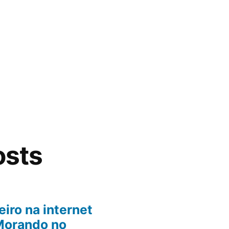
osts
iro na internet
Morando no