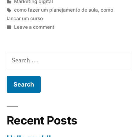
by
Posted
Marketing digital
in
Tags:
como fazer um planejamento de aula
,
como
lançar um curso
on
Leave a comment
Planejamento
de
aula:
Search
Como
for:
criar
o
seu
curso
on-
line
Recent Posts