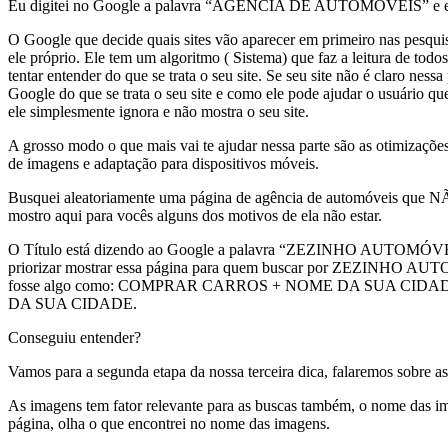
Eu digitei no Google a palavra “AGÊNCIA DE AUTOMÓVEIS” e ele 
O Google que decide quais sites vão aparecer em primeiro nas pesquisas
ele próprio. Ele tem um algoritmo ( Sistema) que faz a leitura de todos
tentar entender do que se trata o seu site. Se seu site não é claro ness
Google do que se trata o seu site e como ele pode ajudar o usuário q
ele simplesmente ignora e não mostra o seu site.
A grosso modo o que mais vai te ajudar nessa parte são as otimizações 
de imagens e adaptação para dispositivos móveis.
Busquei aleatoriamente uma página de agência de automóveis que NÃO
mostro aqui para vocês alguns dos motivos de ela não estar.
O Título está dizendo ao Google a palavra “ZEZINHO AUTOMÓVEI
priorizar mostrar essa página para quem buscar por ZEZINHO AUTO
fosse algo como: COMPRAR CARROS + NOME DA SUA CID
DA SUA CIDADE.
Conseguiu entender?
Vamos para a segunda etapa da nossa terceira dica, falaremos sobre a
As imagens tem fator relevante para as buscas também, o nome das 
página, olha o que encontrei no nome das imagens.