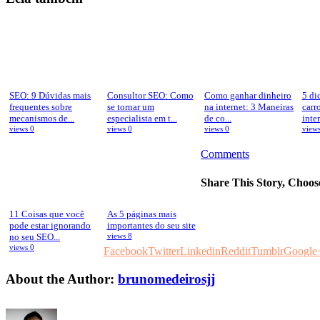
SEO: 9 Dúvidas mais
Consultor SEO: Como
Como ganhar dinheiro
5 di
frequentes sobre
se tornar um
na internet: 3 Maneiras
carr
mecanismos de...
especialista em t...
de co...
inter
views 0
views 0
views 0
views
Comments
Share This Story, Choos
11 Coisas que você
As 5 páginas mais
pode estar ignorando
importantes do seu site
no seu SEO...
views 8
views 0
Facebook
Twitter
Linkedin
Reddit
Tumblr
Google
About the Author:
brunomedeirosjj