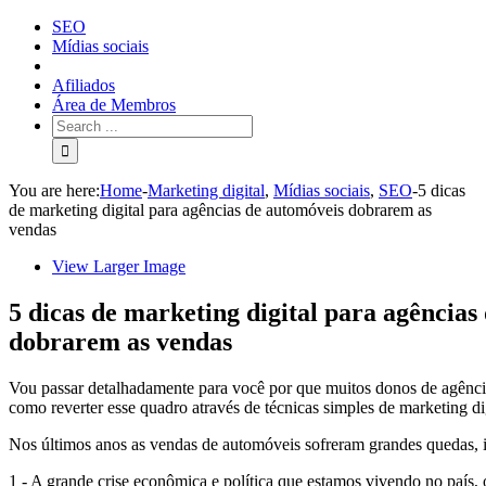
SEO
Mídias sociais
Afiliados
Área de Membros
You are here:
Home
-
Marketing digital
,
Mídias sociais
,
SEO
-
5 dicas
de marketing digital para agências de automóveis dobrarem as
vendas
View Larger Image
5 dicas de marketing digital para agências
dobrarem as vendas
Vou passar detalhadamente para você por que muitos donos de agênci
como reverter esse quadro através de técnicas simples de marketing dig
Nos últimos anos as vendas de automóveis sofreram grandes quedas, is
1 - A grande crise econômica e política que estamos vivendo no país,